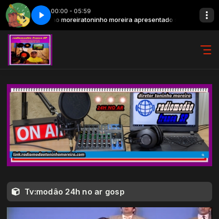
00:00 - 05:59
nho moreira
Pegada sertaneja - Parte 1
toninho moreira apresentado seleção de lovor as 8h segumda
Tv:modâo 24h no ar gosp