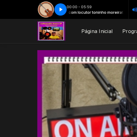
00:00 - 05:59
 8h segumda Sexta feira com locutor toninho moreira
Hits sertanejo - Parte 3
Hits sertanejo - Parte 3
toninho moreira apr
Página Inicial
Prog