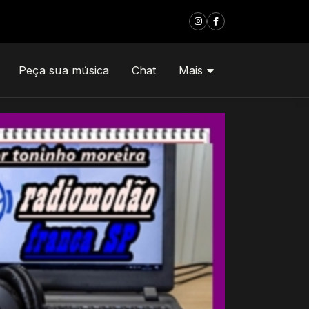
ho moreira
Peça sua música
Chat
Mais