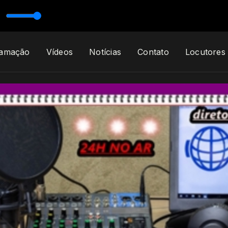
esentado seleção de lovor as 8h segumda Sexta feira com locutor tonin
ramação
Vídeos
Notícias
Contato
Locutores