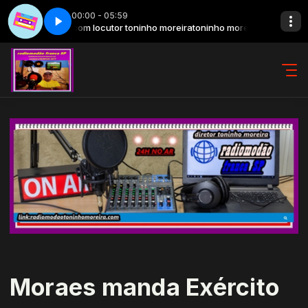
00:00 - 05:59
ta feira com locutor toninho moreira
eto
Nostalgia 90 - Completo
toninho moreira apresentado seleçã
Moraes manda Exército