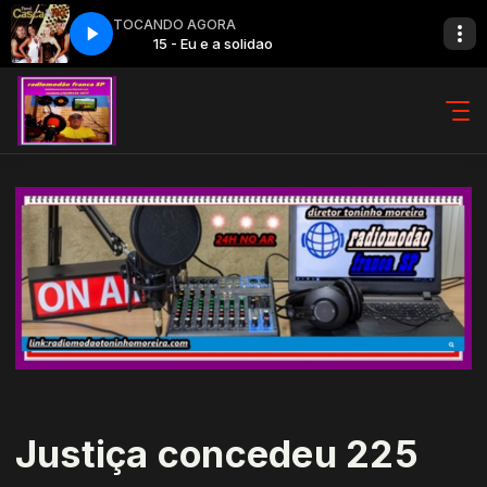
TOCANDO AGORA
o
15 - Eu e a solidao
Justiça concedeu 225