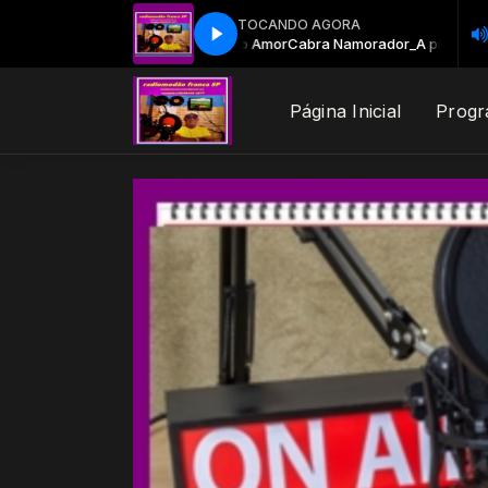
TOCANDO AGORA
Cabra Namorador_A pílular do Amor
Cabra Namorador_A pílular do Amo
Página Inicial
Prog