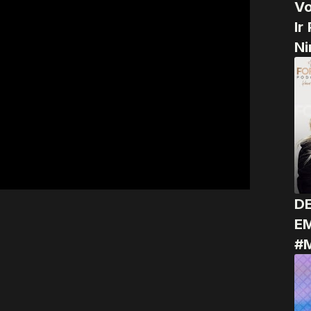
Vo
Ir
Ni
D
E
#